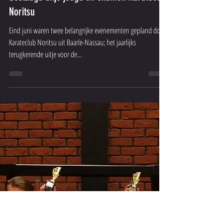
24 jun 2019
Geslaagd uitje jeugd en examen Karateclub
Noritsu
Eind juni waren twee belangrijke evenementen gepland door
Karateclub Noritsu uit Baarle-Nassau; het jaarlijks
terugkerende uitje voor de...