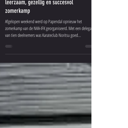
Karateclub Noritsu geniet na van een
leerzaam, gezellig en succesvol
zomerkamp
Afgelopen weekend werd op Papendal opnieuw het
zomerkamp van de NKA-IFK georganiseerd. Met een delegatie
van tien deelnemers was Karateclub Noritsu goed
vertegenwoordigd. Tijdens het kamp werden inspirerende
trainingen verzorgd door twee zeer talentvolle
gastinstructeurs: Senpai Emanuel Lebo (IFK) en Senpai Ramon
Pfändler (IFK). Beiden zijn wereldkampioen in hun klasse en
deelden hun kennis, ervaring en passie voor karate met de
deelnemers. Hun lessen werden gedurende het wee