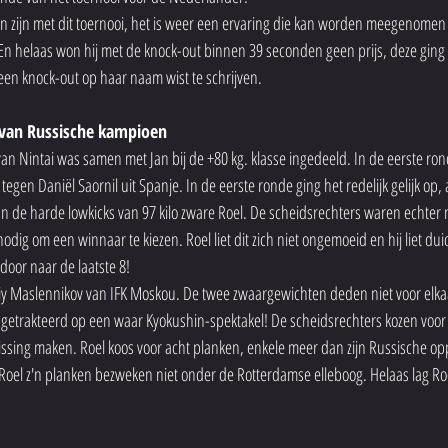
en zijn met dit toernooi, het is weer een ervaring die kan worden meegenomen 
 En helaas won hij met de knock-out binnen 39 seconden geen prijs, deze ging
en knock-out op haar naam wist te schrijven. 
n van Russische kampioen
n Nintai was samen met Jan bij de +80 kg. klasse ingedeeld. In de eerste ron
tegen Daniël Saornil uit Spanje. In de eerste ronde ging het redelijk gelijk op, 
n de harde lowkicks van 97 kilo zware Roel. De scheidsrechters waren echter n
ig om een winnaar te kiezen. Roel liet dit zich niet ongemoeid en hij liet duide
door naar de laatste 8!
laiy Maslennikov van IFK Moskou. De twee zwaargewichten deden niet voor elka
 getrakteerd op een waar Kyokushin-spektakel! De scheidsrechters kozen voor
ssing maken. Roel koos voor acht planken, enkele meer dan zijn Russische op
Roel z'n planken bezweken niet onder de Rotterdamse elleboog. Helaas lag Roe