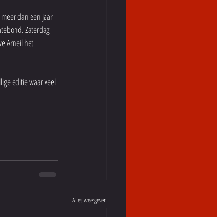
 meer dan een jaar 
atebond. Zaterdag 
e Arneil het 
ige editie waar veel 
Alles weergeven