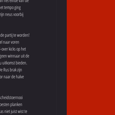
an het einde van de 
het tempo ging 
ijn neus voorbij 
de partij te worden! 
el naar voren 
-over kicks op het 
geen winnaar uit de 
u uitkomst bieden. 
e Rus brak zijn 
or naar de halve 
scheidstoernooi 
oesten planken 
 niet juist wist te 