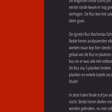
De volgende ronde stond Jan 
eerste ronde kwam er nog geen 
verhogen. De Rus kon het salvo
laten gaan.
De (grote) Rus Viacheslav Dzh
Beide heren analyseerden elk
werken maar liep hier steeds t
gelaat van de Rus te plaatse
bus en er was ook niet voldo
De Rus zou 5 planken breken m
planken en enkele luttele se
finale!
In deze halve finale trof Jan
vocht. Beide heren deden nie
worden gebroken, nu met seiken