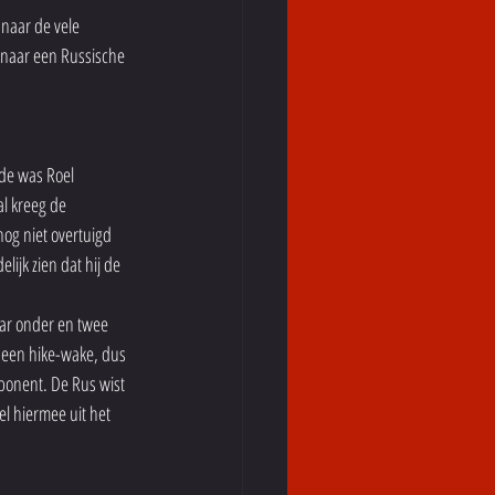
naar de vele 
 naar een Russische 
de was Roel 
al kreeg de 
og niet overtuigd 
lijk zien dat hij de 
ar onder en twee 
 een hike-wake, dus 
ponent. De Rus wist 
l hiermee uit het 