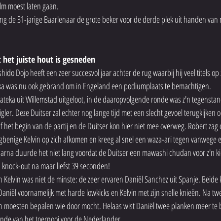
lm moest laten gaan.
ing de 31-jarige Baarlenaar de grote beker voor de derde plek uit handen va
it het juiste hout is gesneden
hido Dojo heeft een zeer succesvol jaar achter de rug waarbij hij veel titels op 
teka was nu ook gebrand om in Engeland een podiumplaats te bemachtigen.
ateka uit Willemstad uitgeloot, in de daaropvolgende ronde was z'n tegenstan
gler. Deze Duitser zal echter nog lange tijd met een slecht gevoel terugkijken op
af het begin van de partij en de Duitser kon hier niet mee overweg. Robert za
gbenige Kelvin op zich afkomen en kreeg al snel een waza-ari tegen vanwege 
arna duurde het niet lang voordat de Duitser een mawashi chudan voor z'n ki
h knock-out na maar liefst 39 seconden!
Kelvin was niet de minste: de zeer ervaren Daniël Sanchez uit Spanje. Beide 
Daniël voornamelijk met harde lowkicks en Kelvin met zijn snelle knieën. Na tw
 moesten bepalen wie door mocht. Helaas wist Daniël twee planken meer te b
inde van het toernooi voor de Nederlander.