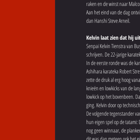
raken en de winst naar Malco
Aan het eind van de dag ontv
dan Hanshi Steve Arneil. 
Kelvin laat zien dat hij u
Senpai Kelvin Tienstra van Bus
schrijven. De 22-jarige kara
In de eerste ronde was de kar
Ashihara karateka Robert Strei
zette de druk al erg hoog van
knieën en lowkicks van de lan
lowkick op het bovenbeen. Da
ging. Kelvin door op technisc
De volgende tegenstander van 
hun eigen spel op de tatami: 
nog geen winnaar, de planken
dit was dan meteen ook het e