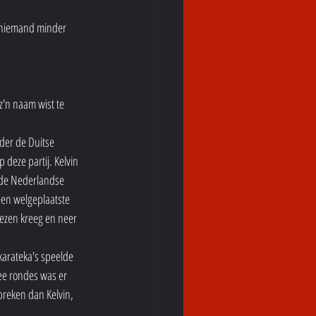
n niemand minder 
z'n naam wist te 
der de Duitse 
 deze partij. Kelvin 
g de Nederlandse 
een welgeplaatste 
ezen kreeg en neer 
karateka's speelde 
ee rondes was er 
reken dan Kelvin, 