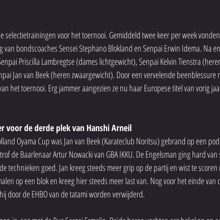
selectietrainingen voor het toernooi. Gemiddeld twee keer per week vonden 
ding van bondscoaches Sensei Stephano Blokland en Senpai Erwin Idema. Na 
enpai Priscilla Lambregtse (dames lichtgewicht), Senpai Kelvin Tienstra (her
ai Jan van Beek (heren zwaargewicht). Door een vervelende beenblessure moe
an het toernooi. Erg jammer aangezien ze nu haar Europese titel van vorig jaar
r voor de derde plek van Hanshi Arneil
lland Oyama Cup was Jan van Beek (Karateclub Noritsu) gebrand op een podi
trof de Baarlenaar Artur Nowacki van GBA IKKU. De Engelsman ging hard van st
de technieken goed. Jan kreeg steeds meer grip op de partij en wist te scoren m
malen op een blok en kreeg hier steeds meer last van. Nog voor het einde van d
hij door de EHBO van de tatami worden verwijderd.