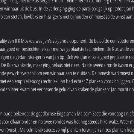
oog-in-oog met de Rus Sergei Ermolin. Beide heren vochten erg bekeken en a
winnaar uit de bus. In de verlenging ging de partij ook gelijk op, totdat Jan 
 aan stoten, lowkicks en hiza-geri's niet bijhouden en moest zo de winst aan z
ality van IFK Moskou was Jan's volgende opponent, dit beloofde een spetteren
aar goed en bestookten elkaar met welgeplaatste technieken. De Rus wilde ve
egen de gedan hiza-geri's van Jan op. Ook wist Jan enkele goed geplaatste roll
n. De Rus wankelde, maar ging helaas niet neer. Na de tweede ronde kwam er 
ende gewichtsverschil om een winnaar aan te duiden. De tameshiwari moest n
et een empi (elleboog) techniek, Jan had echter 7 planken voor zich liggen. D
conden later kwam het verlossende geluid van krakende planken: Jan mocht do
 een oude bekende: de goedlachse Engelsman Malcolm Scott die vandaag z'n af
t voor elkaar onder en na twee rondes was het nog steeds hike-wake. Weer m
 (vuist). Malcolm brak succesvol vijf planken terwijl Jan z'n zes planken helaas