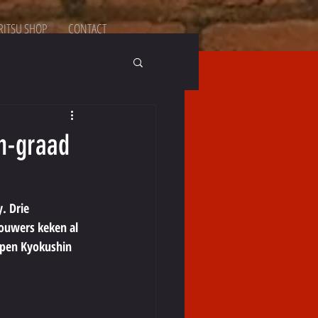
ITSU SHOP
CONTACT
n-graad
. Drie 
ouwers keken al 
Open Kyokushin 