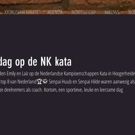
KYOKUSHIN KARATE
AGENDA
NORITSU CUP
NIEUWS
NOR
dag op de NK kata
rden Emily en Laïz op de Nederlandse Kampioenschappen Kata in Hoogerheide! 
de top 8 van Nederland🏆🥋 Senpai Huub en Senpai Hilde waren aanwezig als
e deelnemers als coach. Kortom, een sportieve, leuke en leerzame dag 