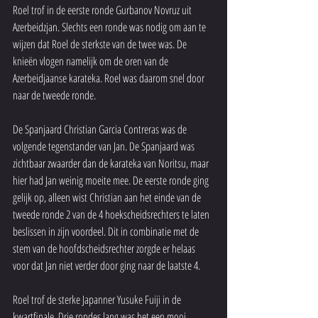
Roel trof in de eerste ronde Gurbanov Novruz uit 
Azerbeidzjan. Slechts een ronde was nodig om aan te 
wijzen dat Roel de sterkste van de twee was. De 
knieën vlogen namelijk om de oren van de 
Azerbeidjaanse karateka. Roel was daarom snel door 
naar de tweede ronde.
De Spanjaard Christian Garcia Contreras was de 
volgende tegenstander van Jan. De Spanjaard was 
zichtbaar zwaarder dan de karateka van Noritsu, maar 
hier had Jan weinig moeite mee. De eerste ronde ging 
gelijk op, alleen wist Christian aan het einde van de 
tweede ronde 2 van de 4 hoekscheidsrechters te laten 
beslissen in zijn voordeel. Dit in combinatie met de 
stem van de hoofdscheidsrechter zorgde er helaas 
voor dat Jan niet verder door ging naar de laatste 4.
Roel trof de sterke Japanner Yusuke Fuiji in de 
kwartfinale. Drie rondes lang was het een mooi 