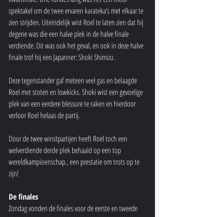
spektakel om de twee ervaren karateka’s met elkaar te 
zien strijden. Uiteindelijk wist Roel te laten zien dat hij 
degene was die een halve plek in de halve finale 
verdiende. Dit was ook het geval, en ook in deze halve 
finale trof hij een Japanner: Shoki Shimizu.
Deze tegenstander gaf meteen veel gas en belaagde 
Roel met stoten en lowkicks. Shoki wist een gevoelige 
plek van een eerdere blessure te raken en hierdoor 
verloor Roel helaas de partij.
Door de twee winstpartijen heeft Roel toch een 
welverdiende derde plek behaald op een top 
wereldkampioenschap.; een prestatie om trots op te 
zijn!
De finales
Zondag vonden de finales voor de eerste en tweede 