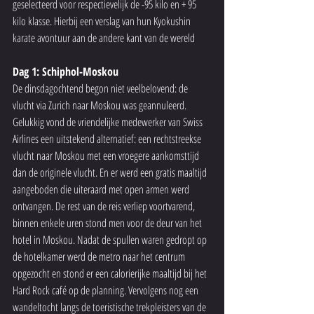
geselecteerd voor respectievelijk de -95 kilo en + 95 
kilo klasse. Hierbij een verslag van hun Kyokushin 
karate avontuur aan de andere kant van de wereld
Dag 1: Schiphol-Moskou
De dinsdagochtend begon niet veelbelovend: de 
vlucht via Zurich naar Moskou was geannuleerd. 
Gelukkig vond de vriendelijke medewerker van Swiss 
Airlines een uitstekend alternatief: een rechtstreekse 
vlucht naar Moskou met een vroegere aankomsttijd 
dan de originele vlucht. En er werd een gratis maaltijd 
aangeboden die uiteraard met open armen werd 
ontvangen. De rest van de reis verliep voortvarend, 
binnen enkele uren stond men voor de deur van het 
hotel in Moskou. Nadat de spullen waren gedropt op 
de hotelkamer werd de metro naar het centrum 
opgezocht en stond er een calorierijke maaltijd bij het 
Hard Rock café op de planning. Vervolgens nog een 
wandeltocht langs de toeristische trekpleisters van de 