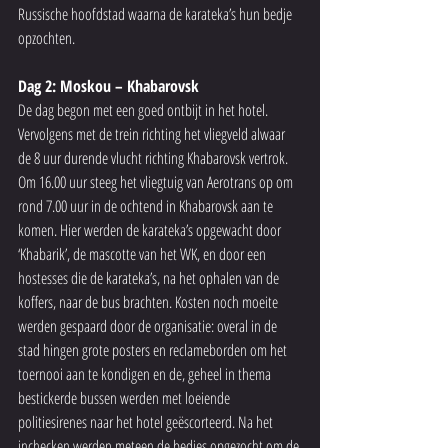
Russische hoofdstad waarna de karateka’s hun bedje 
opzochten.
Dag 2: Moskou – Khabarovsk
De dag begon met een goed ontbijt in het hotel. 
Vervolgens met de trein richting het vliegveld alwaar 
de 8 uur durende vlucht richting Khabarovsk vertrok. 
Om 16.00 uur steeg het vliegtuig van Aerotrans op om 
rond 7.00 uur in de ochtend in Khabarovsk aan te 
komen. Hier werden de karateka’s opgewacht door 
‘Khabarik’, de mascotte van het WK, en door een 
hostesses die de karateka’s, na het ophalen van de 
koffers, naar de bus brachten. Kosten noch moeite 
werden gespaard door de organisatie: overal in de 
stad hingen grote posters en reclameborden om het 
toernooi aan te kondigen en de, geheel in thema 
bestickerde bussen werden met loeiende 
politiesirenes naar het hotel geëscorteerd. Na het 
inchecken werden meteen de bedjes opgezocht om de 