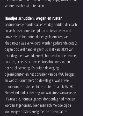
verloren nachtrust in te halen.
Handjes schudden, wegen en rusten
Gedurende de donderdag en vrijdag hadden de coach 
en vechters voldoende tijd om bij te komen van de 
lange reis. In het hotel, dat enige kilometers van 
Khabarovsk was verwijderd, werden gedurende deze 2 
dagen ook veel handjes geschud met karateka’s van 
over de gehele wereld. Enkele honderden deelnemers, 
coaches, scheidsrechters en toeschouwers waren in 
het hotel aanwezig. En buiten de weging, 
bijeenkomsten en het opnaaien van de KWU badges 
en wedstrijdnummers op de vele gi’s, was er veel 
ruimte om te rusten en bij te praten. Team NKA-IFK 
Nederland had echter nog wel wat stress vanwege de 
HIV-test die, normaal gezien, donderdag had moeten 
worden afgenomen. Toen men zich meldde bij de 
vrouwelijke dokters kreeg men te horen dat de 