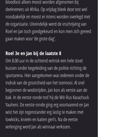
bloedtest alleen moest worden afgenomen bij 
deelnemers uit Afrika. Op vrijdag bleek deze test wel 
noodzakelijk en moest er intens worden overlegd met 
de organisatie. Uiteindelijk werd de inschrijving van 
Roel en Jan toch goedgekeurd en kon men zich gereed 
gaan maken voor ‘de grote dag’.
Roel 3e en Jan bij de laatste 8
Om 8.00 uur in de ochtend vertrok een hele stoet 
bussen onder begeleiding van de politie richting de 
sportarena. Hier aangekomen was iedereen onder de 
indruk van de grootsheid van het toernooi. Al snel 
begonnen de wedstrijden, Jan kon als eerste aan de 
bak. In de eerste ronde trof hij de Wit-Rus Kasachuck 
Yauheni. De eerste ronde ging erg voortvarend en Jan 
wist het zijn tegenstander erg lastig te maken met 
lowkicks, knieën en kaiten geri’s. Na de eerste 
verlenging werd Jan als winnaar verkozen.