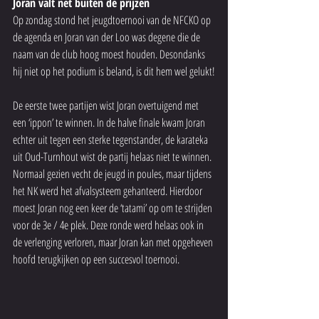
Joran valt net buiten de prijzen
Op zondag stond het jeugdtoernooi van de NFCKO op 
de agenda en Joran van der Loo was degene die de 
naam van de club hoog moest houden. Desondanks 
hij niet op het podium is beland, is dit hem wel gelukt!
De eerste twee partijen wist Joran overtuigend met 
een ‘ippon’ te winnen. In de halve finale kwam Joran 
echter uit tegen een sterke tegenstander, de karateka 
uit Oud-Turnhout wist de partij helaas niet te winnen. 
Normaal gezien vecht de jeugd in poules, maar tijdens 
het NK werd het afvalsysteem gehanteerd. Hierdoor 
moest Joran nog een keer de ‘tatami’ op om te strijden 
voor de 3e / 4e plek. Deze ronde werd helaas ook in 
de verlenging verloren, maar Joran kan met opgeheven 
hoofd terugkijken op een succesvol toernooi.