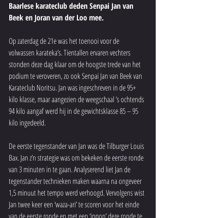
Baarlese karateclub deden Senpai Jan van 
Beek en Joran van der Loo mee.
Op zaterdag de 21e was het toenooi voor de 
volwassen karateka’s. Tientallen ervaren vechters 
stonden deze dag klaar om de hoogste trede van het 
podium te veroveren, zo ook Senpai Jan van Beek van 
Karateclub Noritsu. Jan was ingeschreven in de 95+ 
kilo klasse, maar aangezien de weegschaal ’s ochtends 
94 kilo aangaf werd hij in de gewichtsklasse 85 – 95 
kilo ingedeeld.
De eerste tegenstander van Jan was de Tilburger Louis 
Bax. Jan z’n strategie was om bekeken de eerste ronde 
van 3 minuten in te gaan. Analyserend liet Jan de 
tegenstander technieken maken waarna na ongeveer 
1,5 minuut het tempo werd verhoogd. Vervolgens wist 
Jan twee keer een ‘waza-ari’ te scoren voor het einde 
van de eerste ronde en met een ‘ippon’ deze ronde te 