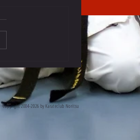
n geslaagd voor examen
Copyright 2004-2026 by Karateclub Noritsu