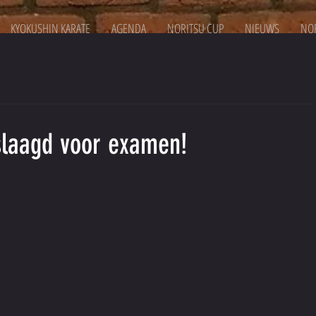
KYOKUSHIN KARATE
AGENDA
NORITSU CUP
NIEUWS
NOR
slaagd voor examen!