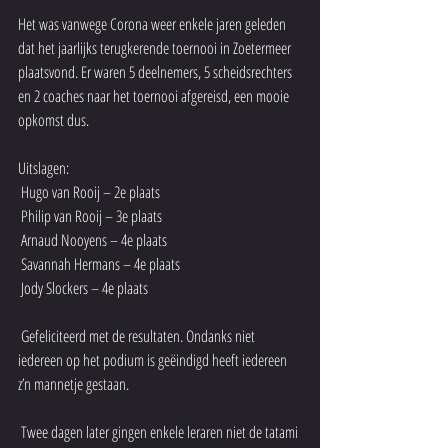
Het was vanwege Corona weer enkele jaren geleden 
dat het jaarlijks terugkerende toernooi in Zoetermeer 
plaatsvond. Er waren 5 deelnemers, 5 scheidsrechters 
en 2 coaches naar het toernooi afgereisd, een mooie 
opkomst dus.
Uitslagen:
 Hugo van Rooij – 2e plaats
 Philip van Rooij – 3e plaats
 Arnaud Nooyens – 4e plaats
 Savannah Hermans – 4e plaats
 Jody Slockers – 4e plaats
 Gefeliciteerd met de resultaten. Ondanks niet 
iedereen op het podium is geëindigd heeft iedereen 
z’n mannetje gestaan. 
 Twee dagen later gingen enkele leraren niet de tatami 